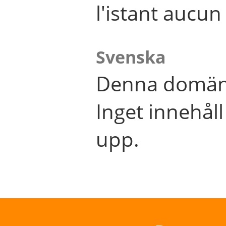
l'istant aucu
Svenska
Denna domän 
Inget innehål
upp.